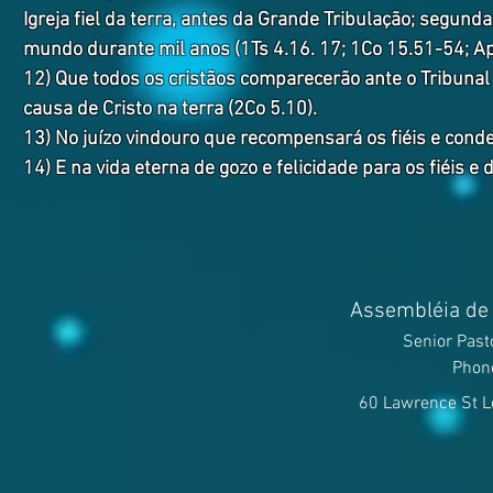
Igreja fiel da terra, antes da Grande Tribulação; segunda 
mundo durante mil anos (1Ts 4.16. 17; 1Co 15.51-54; Ap 
12) Que todos os cristãos comparecerão ante o Tribunal
causa de Cristo na terra (2Co 5.10).
13) No juízo vindouro que recompensará os fiéis e conde
14) E na vida eterna de gozo e felicidade para os fiéis e 
Assembléia de 
Senior Past
Phon
60 Lawrence St L