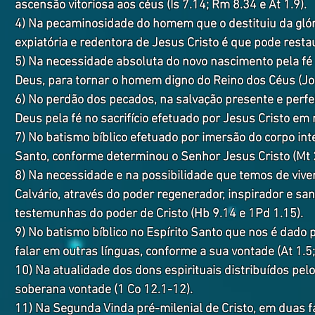
ascensão vitoriosa aos céus (Is 7.14; Rm 8.34 e At 1.9).
4) Na pecaminosidade do homem que o destituiu da glór
expiatória e redentora de Jesus Cristo é que pode resta
5) Na necessidade absoluta do novo nascimento pela fé 
Deus, para tornar o homem digno do Reino dos Céus (Jo 
6) No perdão dos pecados, na salvação presente e perfei
Deus pela fé no sacrifício efetuado por Jesus Cristo em 
7) No batismo bíblico efetuado por imersão do corpo int
Santo, conforme determinou o Senhor Jesus Cristo (Mt 2
8) Na necessidade e na possibilidade que temos de viver
Calvário, através do poder regenerador, inspirador e sant
testemunhas do poder de Cristo (Hb 9.14 e 1Pd 1.15).
9) No batismo bíblico no Espírito Santo que nos é dado p
falar em outras línguas, conforme a sua vontade (At 1.5;
10) Na atualidade dos dons espirituais distribuídos pelo
soberana vontade (1 Co 12.1-12).
11) Na Segunda Vinda pré-milenial de Cristo, em duas fa