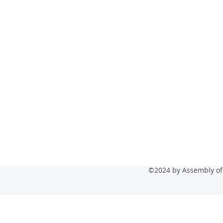
Assembléia de 
Senior Past
Phon
60 Lawrence St L
©2024 by Assembly of 